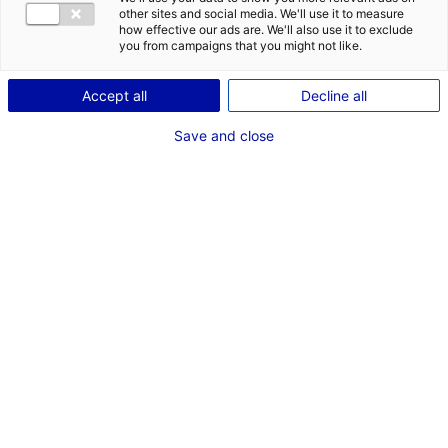
other sites and social media. We'll use it to measure
how effective our ads are. We'll also use it to exclude
you from campaigns that you might not like.
Accept all
Decline all
Save and close
1 – Le nouveau MiN de Nantes est
totalement opérationnel depuis
la fin février
Il s’étend sur
, à
2
20 hectares dont 70 000 m
couverts
Rezé. Le MiN regroupe
: fruits et légumes,
6 secteurs
marée, fleurs plantes et décoration, cash & spécialités
(accessoires pour la restauration et denrées
d’exception, NDLR), viande, matériel & services.
La
plupart des commerçants ont vu leur surface de vente
Autre
doubler par rapport à l’ancien emplacement.
nouveauté, grâce aux réfrigérateurs à température