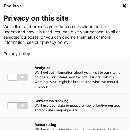
Aller au menu
Aller au contenu
English
Privacy on this site
We collect and process your data on this site to better
MENU
understand how it is used. You can give your consent to all or
selected purposes, or you can decline them all. For more
information, see our privacy policy.
4 nouveautés
Privacy policy
« spécial MiN »
Analytics
We'll collect information about your visit to our site. It
helps us understand how the site is used – what's
Accueil
Actualités : les données utiles
4 nouveautés « spécial
working, what might be broken and what we should
MiN »
improve.
#ECOSYSTÈME
Conversion tracking
We'll use your data to measure how effective our ads
and on-site campaigns are.
Remarketing
We'll use your data to show you more relevant ads on