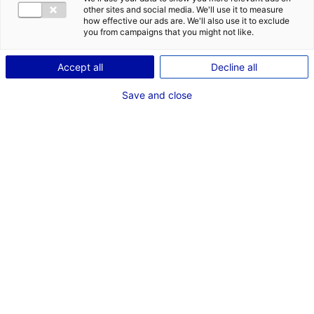
other sites and social media. We'll use it to measure
how effective our ads are. We'll also use it to exclude
you from campaigns that you might not like.
Accept all
Decline all
Save and close
Notre équipe est en veille permanente et vous donne
les clés pour comprendre les spécificités de nos
marchés et saisir toutes les opportunités en Pays de la
Loire.
Retrouvez ici le meilleur de l’actu : marchés,
événements, relais de croissance…
Besoin de documents utiles pour vous aider dans votre
projet d’implantation d’entreprise ?
Rendez-vous ici
!