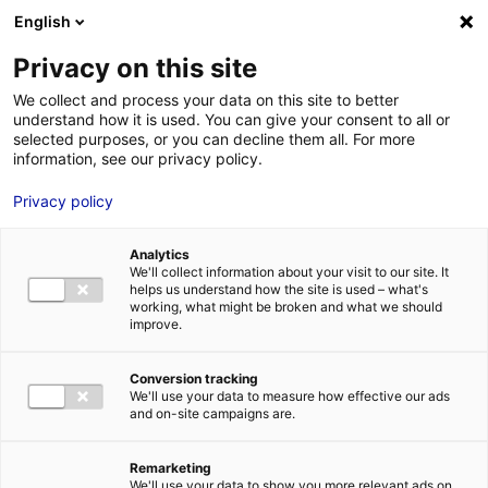
Aller au menu
Aller au contenu
English
Privacy on this site
We collect and process your data on this site to better
MENU
understand how it is used. You can give your consent to all or
selected purposes, or you can decline them all. For more
information, see our privacy policy.
Actualités : les
Privacy policy
données utiles
Analytics
We'll collect information about your visit to our site. It
helps us understand how the site is used – what's
Accueil
Actualités : les données utiles
working, what might be broken and what we should
improve.
Conversion tracking
We'll use your data to measure how effective our ads
and on-site campaigns are.
Remarketing
We'll use your data to show you more relevant ads on