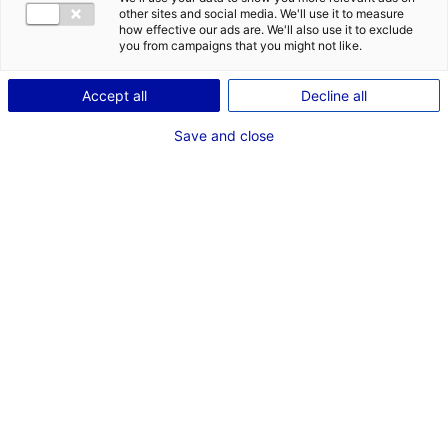
other sites and social media. We'll use it to measure
how effective our ads are. We'll also use it to exclude
you from campaigns that you might not like.
MAL ÉVALUER VOTRE STRATÉGIE IMMOBILIÈRE
Accept all
Decline all
Save and close
Implanter une entreprise pour un porteur de projet, un
dirigeant ou un entrepreneur est une décision
hautement stratégique. Faire le bon choix de
localisation n’est pas simple ! Il convient donc de mettre
toutes les chances de son côté pour que votre projet
d’implantation se concrétise avec succès. Les risques
d’échec peuvent être nombreux, c’est pourquoi
Solutions&co – l’agence de développement économique
des Pays de la Loire – vous liste les principales erreurs à
éviter et les principaux facteurs de réussite à prendre
en compte.
Les principales erreurs à