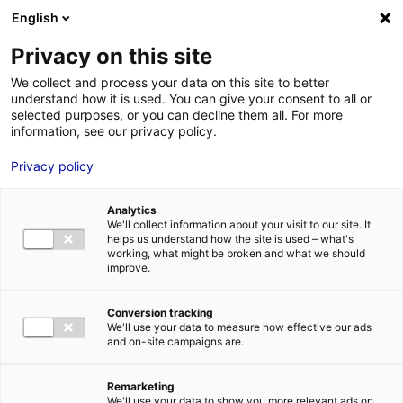
Aller au menu
Aller au contenu
English
Privacy on this site
We collect and process your data on this site to better
MENU
understand how it is used. You can give your consent to all or
selected purposes, or you can decline them all. For more
information, see our privacy policy.
Concrétiser votre
Privacy policy
implantation
Analytics
d’entreprise :
We'll collect information about your visit to our site. It
helps us understand how the site is used – what's
working, what might be broken and what we should
facteurs de réussite
improve.
et erreurs à éviter !
Conversion tracking
We'll use your data to measure how effective our ads
and on-site campaigns are.
Accueil
Concrétiser votre implantation d’entreprise : facteurs de
réussite et erreurs à éviter !
Remarketing
We'll use your data to show you more relevant ads on