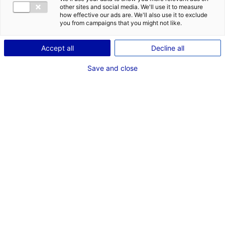
entrepôts à vendre ou à louer en
other sites and social media. We'll use it to measure
how effective our ads are. We'll also use it to exclude
Pays de la Loire
you from campaigns that you might not like.
Vous avez besoin d'un bâtiment logistique, d'entrepôts
Accept all
Decline all
pour votre entreprise ? Afin de faciliter vos recherches,
la Région vous propose ici quelques annonces de
Save and close
bâtiments logistiques disponibles partout en Pays de
la Loire : Nantes, Carquefou, Saint Nazaire, Angers, Le
Mans, Vendée... Cette liste n'est pas exhaustive,
n'hésitez pas à nous consulter !
Mon
idéal serait de
à
et situé en