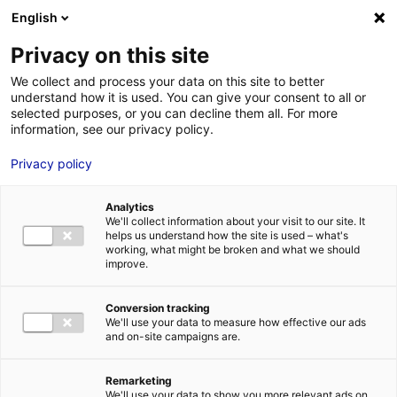
Aller au menu
Aller au contenu
English
Privacy on this site
We collect and process your data on this site to better
MENU
understand how it is used. You can give your consent to all or
selected purposes, or you can decline them all. For more
information, see our privacy policy.
Implantation : nos
Privacy policy
solutions
Analytics
immobilières &
We'll collect information about your visit to our site. It
helps us understand how the site is used – what's
working, what might be broken and what we should
foncières
improve.
Conversion tracking
Accueil
Implantation : nos solutions immobilières & foncières
We'll use your data to measure how effective our ads
and on-site campaigns are.
Bâtiments logistiques et
Remarketing
We'll use your data to show you more relevant ads on