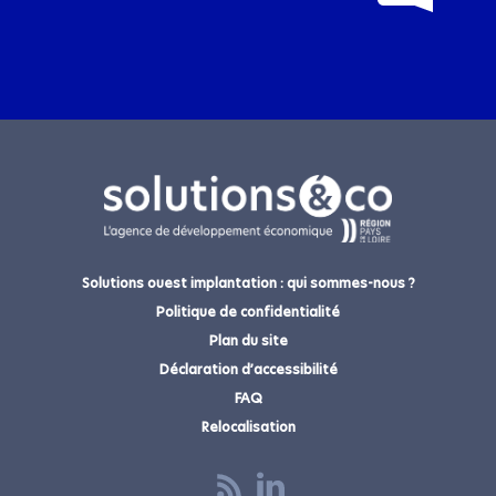
J'appelle le
0687138900
,
ou j'envoie un message pour :
Solutions ouest implantation : qui sommes-nous ?
VOTRE ENTREPRISE
*
Politique de confidentialité
Plan du site
Déclaration d’accessibilité
FAQ
VOTRE PRÉNOM
*
Relocalisation
VOTRE NOM
*