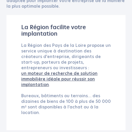
adaptée pour implanter votre entreprise de la manière
la plus optimale possible.
La Région facilite votre
VOTRE PRÉNOM
*
implantation
La Région des Pays de la Loire propose un
service unique à destination des
VOTRE NOM
*
créateurs d’entreprise, dirigeants de
start-up, porteurs de projets,
entrepreneurs ou investisseurs :
un moteur de recherche de solution
NUMÉRO DE TÉLÉPHONE
immobilière idéale pour réussir son
implantation
.
Bureaux, bâtiments ou terrains… des
ADRESSE E-MAIL
*
dizaines de biens de 100 à plus de 50 000
m² sont disponibles à l’achat ou à la
location.
MESSAGE
*