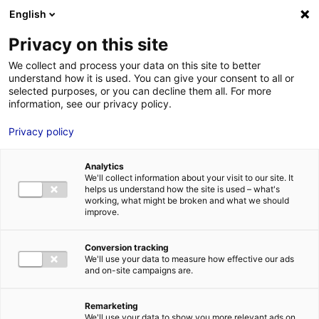
Aller au menu
Aller au contenu
English
Privacy on this site
We collect and process your data on this site to better
MENU
understand how it is used. You can give your consent to all or
selected purposes, or you can decline them all. For more
information, see our privacy policy.
Aide à
Privacy policy
l’implantation
Analytics
d’entreprise : quels
We'll collect information about your visit to our site. It
helps us understand how the site is used – what's
working, what might be broken and what we should
sont les critères
improve.
pour en bénéficier ?
Conversion tracking
We'll use your data to measure how effective our ads
and on-site campaigns are.
Accueil
Actualités : les données utiles
Aide à l’implantation
d’entreprise : quels sont les critères pour en bénéficier ?
Remarketing
#IMPLANTATION
We'll use your data to show you more relevant ads on