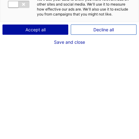
other sites and social media. We'll use it to measure
how effective our ads are. We'll also use it to exclude
you from campaigns that you might not like.
Accept all
Decline all
Save and close
V
ous avez un projet d’implantation
d’entreprise ? Vous souhaitez savoir
comment vous pouvez bénéficier de notre
accompagnement pour l’aide à
l’implantation ? Sachez qu’en Pays de la
Loire, nous sommes à vos côtés tout au long de
votre
parcours d’implantation
en fonction de la nature de
votre projet et de certaines modalités à respecter.