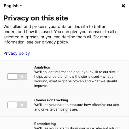
Aller au menu
Aller au contenu
English
Privacy on this site
We collect and process your data on this site to better
MENU
understand how it is used. You can give your consent to all or
selected purposes, or you can decline them all. For more
information, see our privacy policy.
Angers et Le Mans,
Privacy policy
les deux villes les
Analytics
moins stressantes
We'll collect information about your visit to our site. It
helps us understand how the site is used – what's
working, what might be broken and what we should
de France
improve.
Conversion tracking
Accueil
Actualités : les données utiles
Angers et Le Mans, les
We'll use your data to measure how effective our ads
deux villes les moins stressantes de France
and on-site campaigns are.
#QUALITÉDEVIE
Remarketing
We'll use your data to show you more relevant ads on