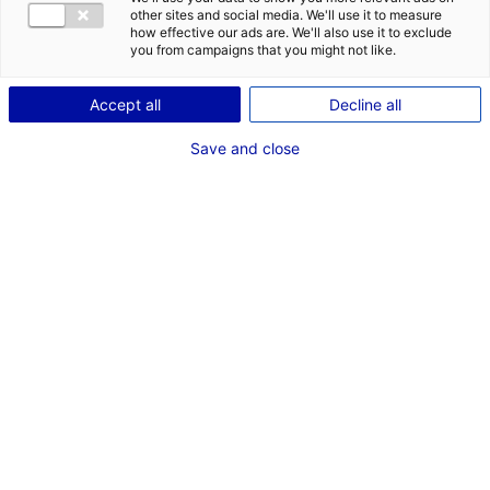
other sites and social media. We'll use it to measure
how effective our ads are. We'll also use it to exclude
you from campaigns that you might not like.
Accept all
Decline all
Save and close
S
i vous voulez moins stresser, c’est assurément
dans notre région qu’il faut s’implanter…
Dans un récent sondage publié par Le
Figaro, Angers a été élue la ville la moins
stressante de France, juste devant Le Mans,
alors que Nantes (9e) est l’une des seules métropoles de
plus de 300 000 habitants à figurer dans ce Top 10.