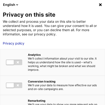
Aller au menu
Aller au contenu
English
Privacy on this site
We collect and process your data on this site to better
MENU
understand how it is used. You can give your consent to all or
selected purposes, or you can decline them all. For more
information, see our privacy policy.
Implantez votre
Privacy policy
entreprise au sein
Analytics
du Technocampus
We'll collect information about your visit to our site. It
helps us understand how the site is used – what's
working, what might be broken and what we should
Composites
improve.
Conversion tracking
Accueil
Actualités : les données utiles
Implantez votre entreprise
We'll use your data to measure how effective our ads
au sein du Technocampus Composites
and on-site campaigns are.
#IMPLANTATION
Remarketing
We'll use your data to show you more relevant ads on