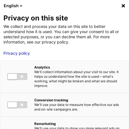
Aller au menu
Aller au contenu
English
Privacy on this site
We collect and process your data on this site to better
MENU
understand how it is used. You can give your consent to all or
selected purposes, or you can decline them all. For more
information, see our privacy policy.
Le Top immo de juin
Privacy policy
2024 : 5
Analytics
biens/terrains
We'll collect information about your visit to our site. It
helps us understand how the site is used – what's
working, what might be broken and what we should
premium pour votre
improve.
implantation en
Conversion tracking
We'll use your data to measure how effective our ads
Pays de la Loire
and on-site campaigns are.
Remarketing
Accueil
Actualités : les données utiles
Le Top immo de juin 2024 :
We'll use your data to show you more relevant ads on