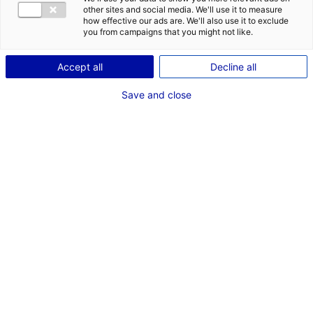
5 biens/terrains premium pour votre implantation en Pays de la
other sites and social media. We'll use it to measure
Loire
how effective our ads are. We'll also use it to exclude
you from campaigns that you might not like.
#IMMOBILIER
Accept all
Decline all
Save and close
MAYENNE | TERRAIN À VENDRE