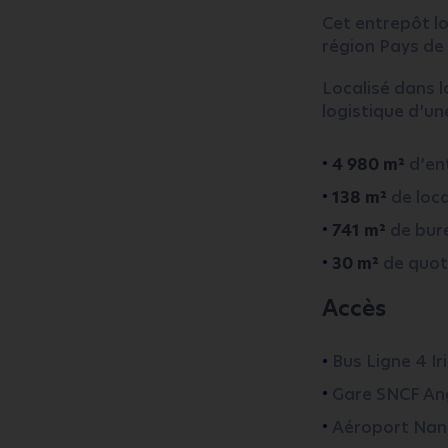
Cet entrepôt lo
région Pays de 
Localisé dans l
logistique d’un
4 980 m²
d’en
138 m²
de loca
741 m²
de bure
30 m²
de quot
Accès
Bus Ligne 4 Ir
Gare SNCF An
Aéroport Nant