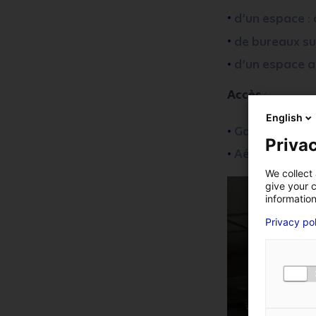
d’un espace : 
de bureaux su
d’un espace ar
Accès
:
English
*
Champs obligatoires
Gare de Nante
Privac
Aéroport Nant
VOTRE ENTREPRISE
We collect 
give your c
information
Privacy po
VOTRE PRÉNOM
*
NUMÉRO DE TÉLÉPHON