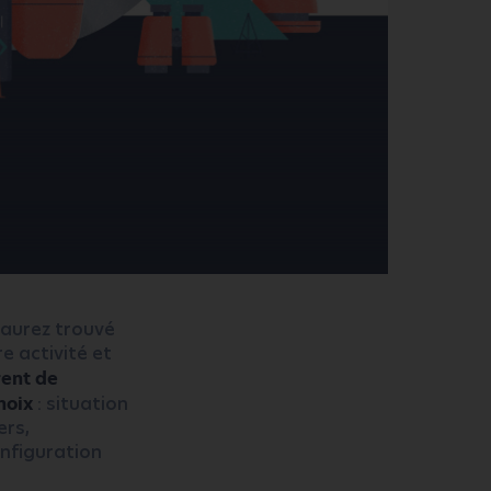
 aurez trouvé
e activité et
rent de
hoix
: situation
ers,
nfiguration