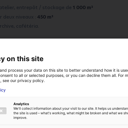
atelier, entrepôt / stockage de
1 000 m²
r deux niveaux :
450 m²
chive, cafétéria.
s : 11 km
y on this site
es Atlantique : 23 km
and process your data on this site to better understand how it is us
onsent to all or selected purposes, or you can decline them all. For 
, see our privacy policy.
licy
VOTRE NOM
*
Analytics
We'll collect information about your visit to our site. It helps us underst
the site is used – what's working, what might be broken and what we sh
E
ADRESSE E-MAIL
*
improve.