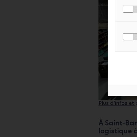
MESSAGE
*
J'ACCEPTE LA
POLI
Plus d’infos et
À Saint-Bar
logistique 