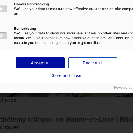
Conversion tracking
We'll use your data to measure how effective our ads and on-site camp
are.
Remarketing
TIQUE DE CONFIDENTIALITÉ
We'll use your data to show you more relevant ads on other sites and soc
media. We'll use it to measure how effective our ads are. We'll also use it
exclude you from campaigns that you might not like.
ENVOYER
Accept all
Decline all
Save and close
Powered by
 photos
thélemy d’Anjou, en Maine-et-Loire | Bât
à louer