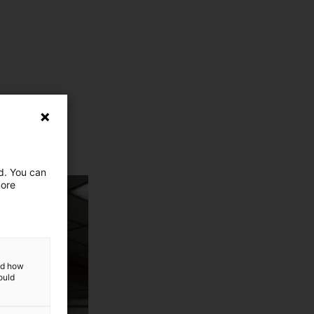
ed. You can
more
and how
ould