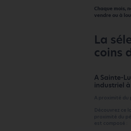
Chaque mois, no
vendre ou à loue
La sél
coins 
A Sainte-Lu
industriel à
A proximité du 
Découvrez ce lo
proximité du pé
est composé :