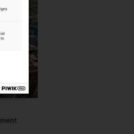
aigns
ial
 to
iment