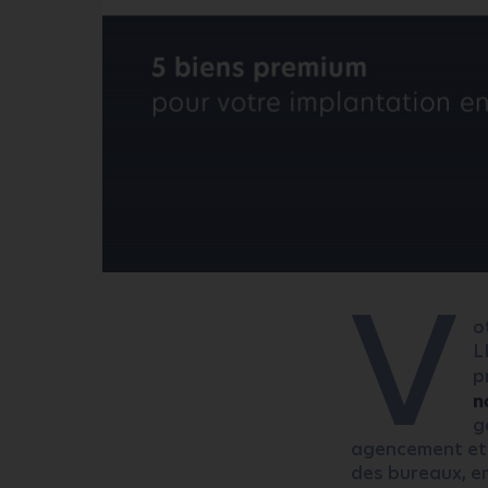
V
o
L
p
n
g
agencement et 
des bureaux, e