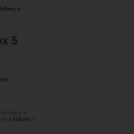
iliers, à
ux 5
ent
tlantique, à
e de
1 458 m²
, il