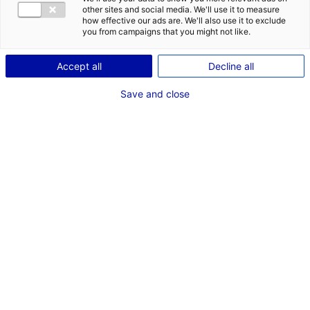
other sites and social media. We'll use it to measure
how effective our ads are. We'll also use it to exclude
you from campaigns that you might not like.
Accept all
Decline all
Save and close
S
i toutes les entreprises n’ont pas les mêmes
besoins, en revanche la démarche et les
bonnes pratiques à adopter pour réussir leur
implantation restent identiques. En clair, en
tant que chef d’entreprise – quel que soit
votre secteur d’activité – vous devez mettre en place