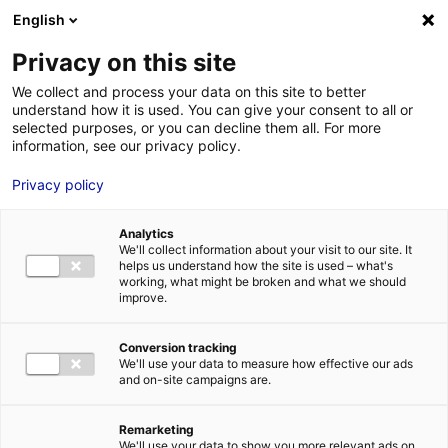
Aller au menu
Aller au contenu
English
Privacy on this site
We collect and process your data on this site to better
MENU
understand how it is used. You can give your consent to all or
selected purposes, or you can decline them all. For more
information, see our privacy policy.
Quels sont les
Privacy policy
critères
Analytics
d’implantation pour
We'll collect information about your visit to our site. It
helps us understand how the site is used – what's
working, what might be broken and what we should
votre futur projet
improve.
d’entreprise ?
Conversion tracking
We'll use your data to measure how effective our ads
and on-site campaigns are.
Accueil
Actualités : les données utiles
Quels sont les critères
d’implantation pour votre futur projet d’entreprise ?
Remarketing
#IMPLANTATION
We'll use your data to show you more relevant ads on