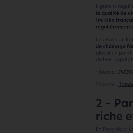
Figurant réguliè
la qualité de v
1re ville frança
régulièrement da
Les Pays de la 
de chômage fai
plus d’un poin
de leur populat
1
Source :
DIREC
2
Source :
Table
2 – Pa
riche e
En Pays de la L