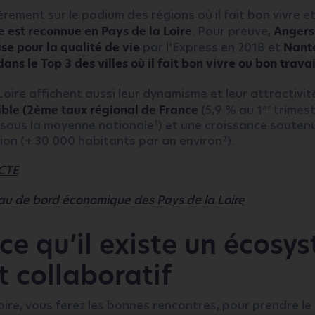
rement sur le podium des régions où il fait bon vivre et
ie est reconnue en Pays de la Loire
. Pour preuve,
Angers
ise pour la qualité de vie
par l’Express en 2018 et
Nante
ns le Top 3 des villes où il fait bon vivre ou bon travai
Loire affichent aussi leur dynamisme et leur attractivi
er
ble (2ème taux régional de France
(5,9 % au 1
trimest
1
t sous la moyenne nationale
) et une croissance soutenu
2
ion (+ 30 000 habitants par an environ
).
CTE
au de bord économique des Pays de la Loire
rce qu’il existe un écosy
t collaboratif
oire, vous ferez les bonnes rencontres, pour prendre le