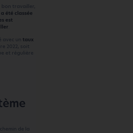
 bon travailler,
 a été classée
s est
ller
.
té avec un
taux
re 2022, soit
e et régulière
stème
 chemin de la