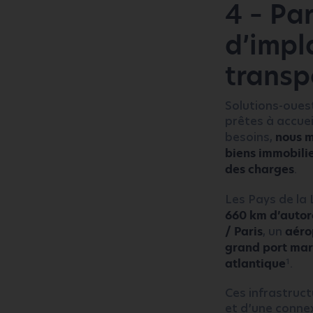
4 – Par
d’impl
transp
Solutions-oues
prêtes à accuei
besoins,
nous m
biens immobilie
des charges
.
Les Pays de la 
660 km d’autor
/ Paris
, un
aéro
grand port mar
1
atlantique
.
Ces infrastruct
et d’une connex