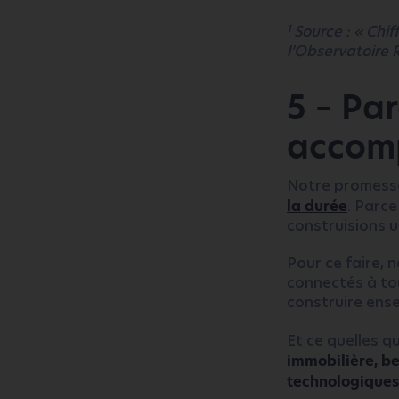
1
Source : « Chif
l’Observatoire 
5 – Par
accomp
Notre promesse
la durée
. Parc
construisions u
Pour ce faire, 
connectés à tou
construire ense
Et ce quelles q
immobilière, be
technologiques