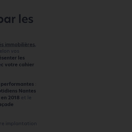
par les
s immobilières
,
Selon vos
ésenter les
ec votre cahier
t performantes
:
otidiens Nantes
s en 2018
et le
façade
tre implantation