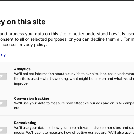
itivité, clusters, technopoles, institut de recherche te
y on this site
 plateformes Technocampus
… Pour
faciliter votre dév
d’acteurs de l’innovation et de l’accompagnement des
and process your data on this site to better understand how it is us
mettent leurs expertises à votre service, sur des thém
onsent to all or selected purposes, or you can decline them all. For 
, see our privacy policy.
 Les matériaux composites à Nantes, la robotique/cob
licy
VOTRE NOM
*
la réalité virtuelle/réalité augmentée à Laval et Saint 
tique au Mans.
Analytics
We'll collect information about your visit to our site. It helps us underst
the site is used – what's working, what might be broken and what we sh
plus sur les Technocampus :
www.technocampus.fr
E
ADRESSE E-MAIL
*
improve.
rce que l’économie locale
Conversion tracking
We'll use your data to measure how effective our ads and on-site camp
fiée et équilibrée, offre 
are.
unités de marchés
Remarketing
TIQUE DE CONFIDENTIALITÉ
We'll use your data to show you more relevant ads on other sites and soc
media. We'll use it to measure how effective our ads are. We'll also use it