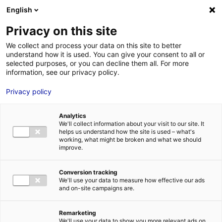
Aller au menu
Aller au contenu
English
Privacy on this site
We collect and process your data on this site to better
MENU
understand how it is used. You can give your consent to all or
selected purposes, or you can decline them all. For more
information, see our privacy policy.
Trélazé à 5 minutes
Privacy policy
d’Angers en train !
Analytics
We'll collect information about your visit to our site. It
helps us understand how the site is used – what's
Accueil
Actualités : les données utiles
Trélazé à 5 minutes
working, what might be broken and what we should
d’Angers en train !
improve.
#QUALITÉDEVIE
Conversion tracking
We'll use your data to measure how effective our ads
and on-site campaigns are.
Remarketing
We'll use your data to show you more relevant ads on