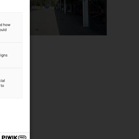
and how
ould
aigns
ial
 to