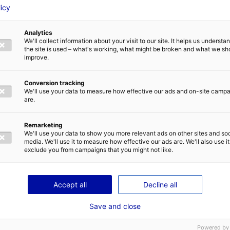
licy
VOTRE NOM
*
Analytics
We'll collect information about your visit to our site. It helps us underst
the site is used – what's working, what might be broken and what we sh
E
ADRESSE E-MAIL
*
improve.
1
2
Conversion tracking
We'll use your data to measure how effective our ads and on-site camp
are.
Remarketing
TIQUE DE CONFIDENTIALITÉ
We'll use your data to show you more relevant ads on other sites and soc
es techniques
media. We'll use it to measure how effective our ads are. We'll also use it
exclude you from campaigns that you might not like.
ENVOYER
Accept all
Decline all
Save and close
Disponible
Powered by