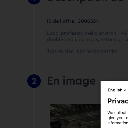
ID de l'offre : 3000561
Local professionnel d’environ 1 49
double peau, bureaux, extension si
Type de bien : bâtiment industriel
En image
2
English
*
Champs obligatoires
Privac
VOTRE ENTREPRISE
We collect 
give your c
information