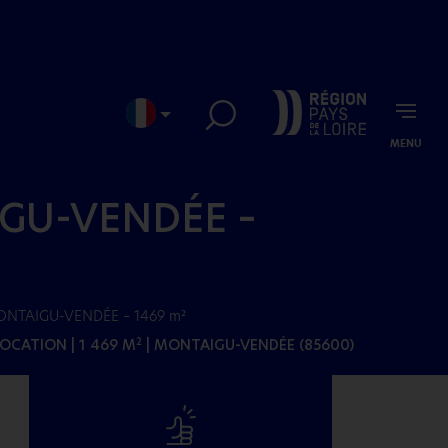
MENU
EN
JP
AIGU-VENDÉE –
 MONTAIGU-VENDÉE – 1469 m²
LOCATION | 1 469 M
| MONTAIGU-VENDÉE (85600)
2