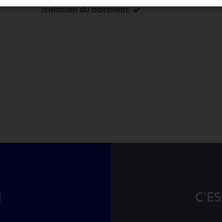
Isolation du batiment
I
C'ES