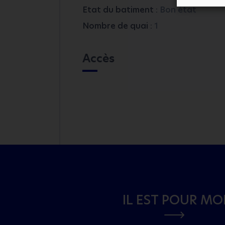
Etat du batiment :
Bon état
Nombre de quai :
1
Accès
IL EST POUR MO