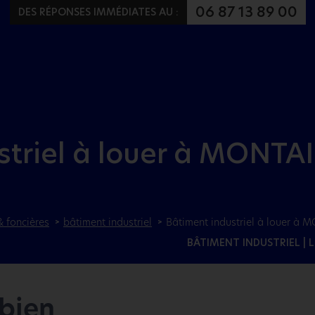
Aller au menu
Aller au contenu
06 87 13 89 00
DES RÉPONSES IMMÉDIATES AU :
striel à louer à MONT
& foncières
bâtiment industriel
Bâtiment industriel à louer à
BÂTIMENT INDUSTRIEL
| 
 bien