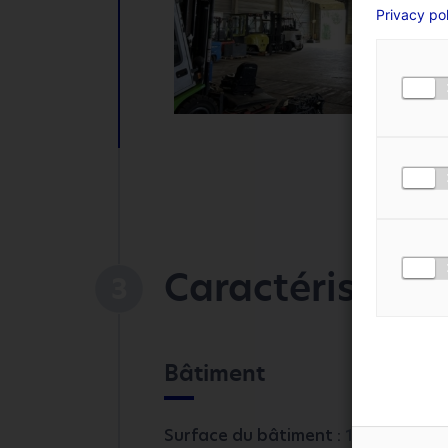
Privacy po
VOTRE PRÉNOM
*
NUMÉRO DE TÉLÉPHON
MESSAGE
*
J'ACCEPTE LA
POLI
Caractéristiqu
3
Bâtiment
2
Surface du bâtiment :
1 469 m