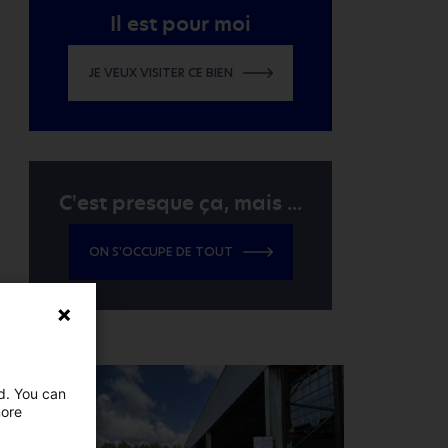
Il est pour moi
JE VEUX VISITER CE BIEN
C'est presque ça, mais ...
ON S'OCCUPE DE TOUT
ed. You can
more