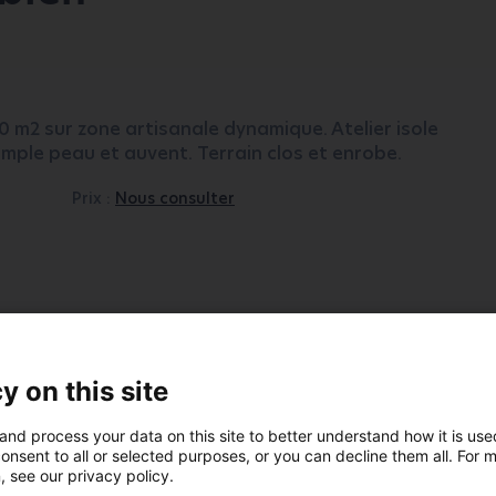
0 m2 sur zone artisanale dynamique. Atelier isole
mple peau et auvent. Terrain clos et enrobe.
Prix :
Nous consulter
y on this site
and process your data on this site to better understand how it is us
onsent to all or selected purposes, or you can decline them all. For 
, see our privacy policy.