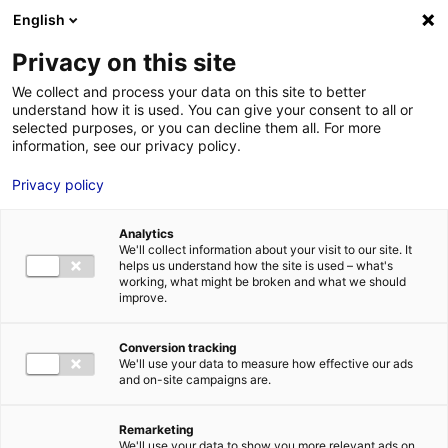
Aller au menu
Aller au contenu
English
Privacy on this site
We collect and process your data on this site to better
MENU
understand how it is used. You can give your consent to all or
selected purposes, or you can decline them all. For more
information, see our privacy policy.
Bâtiment industriel
Privacy policy
à vendre à VIGNEUX
Analytics
DE BRETAGNE – 600
We'll collect information about your visit to our site. It
helps us understand how the site is used – what's
working, what might be broken and what we should
m²
improve.
Conversion tracking
Accueil
Implantation : nos solutions immobilières & foncières
We'll use your data to measure how effective our ads
bâtiment industriel
Bâtiment industriel à vendre à VIGNEUX DE
and on-site campaigns are.
BRETAGNE – 600 m²
2
BÂTIMENT INDUSTRIEL
| VENTE | 600 M
| VIGNEUX DE BRETAGNE
(44360)
Remarketing
We'll use your data to show you more relevant ads on