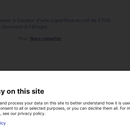
ouer à Saumur d’une superficie au sol de 3 700
(bureaux à l’étage).
Prix :
Nous consulter
y on this site
and process your data on this site to better understand how it is us
onsent to all or selected purposes, or you can decline them all. For 
, see our privacy policy.
licy
VOTRE NOM
*