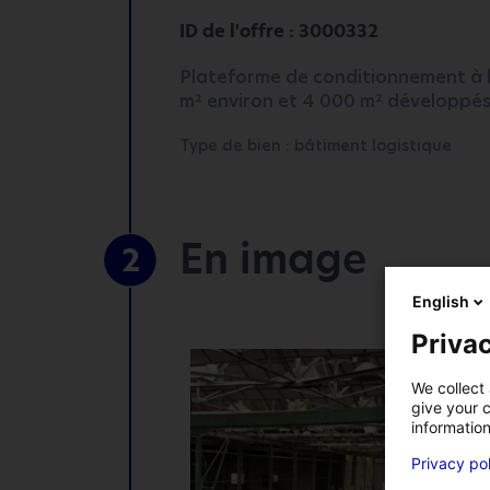
ID de l'offre : 3000332
Plateforme de conditionnement à l
m² environ et 4 000 m² développés 
Type de bien : bâtiment logistique
En image
2
English
*
Champs obligatoires
Privac
VOTRE ENTREPRISE
We collect 
give your c
information
Privacy po
VOTRE PRÉNOM
*