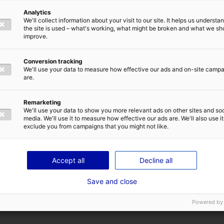
Analytics
We'll collect information about your visit to our site. It helps us underst
the site is used – what's working, what might be broken and what we sh
E
ADRESSE E-MAIL
*
improve.
1
2
Conversion tracking
We'll use your data to measure how effective our ads and on-site camp
are.
Remarketing
TIQUE DE CONFIDENTIALITÉ
We'll use your data to show you more relevant ads on other sites and soc
es techniques
media. We'll use it to measure how effective our ads are. We'll also use it
exclude you from campaigns that you might not like.
ENVOYER
Accept all
Decline all
Save and close
Disponible
Powered by