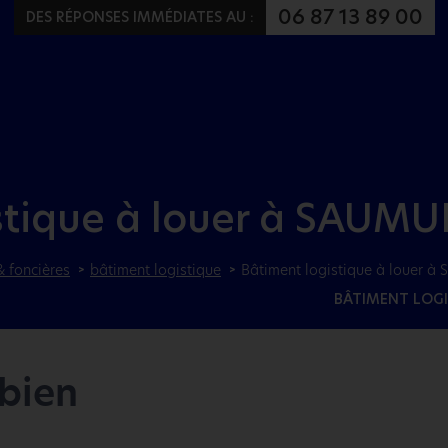
Aller au menu
Aller au contenu
06 87 13 89 00
DES RÉPONSES IMMÉDIATES AU :
stique à louer à SAUMU
& foncières
bâtiment logistique
Bâtiment logistique à louer 
BÂTIMENT LOGI
 bien