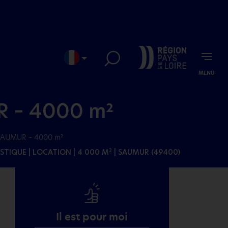
MENU
EN
JP
R – 4000 m²
à SAUMUR – 4000 m²
STIQUE
| LOCATION | 4 000 M
| SAUMUR (49400)
2
Il est pour moi