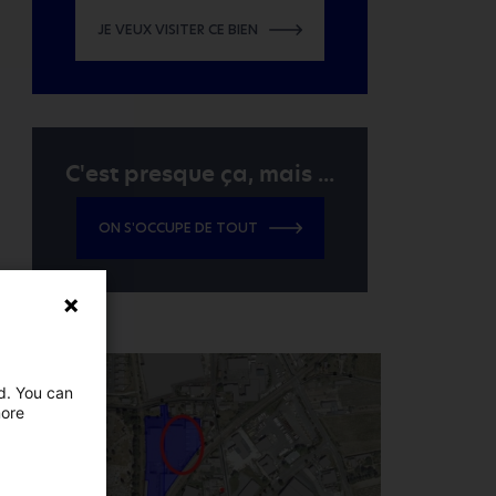
JE VEUX VISITER CE BIEN
C'est presque ça, mais ...
ON S'OCCUPE DE TOUT
ed. You can
more