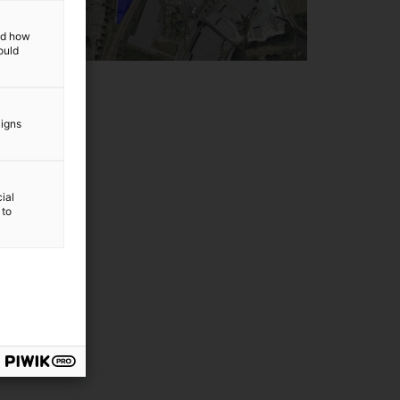
and how
ould
aigns
ial
 to