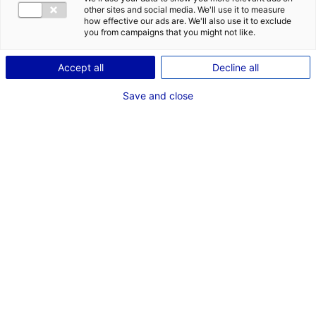
other sites and social media. We'll use it to measure
1
how effective our ads are. We'll also use it to exclude
you from campaigns that you might not like.
Description du bien
Accept all
Decline all
ID de l'offre : 3000324
Save and close
A LOUER ENTREPOT – ATELIER 44 – SECTEUR SAINT
BREVIN
Dans un ensemble immobilier de 6.000m2, en mono-
propriété, une surface de stockage de quelques
1.600m2 environ accessible depuis un quai niveleur –
avec une zone-tampon de 235m2 environ (possibilité d’y
stocker les appareils de manutention notamment).
Ensemble réhabilité en 2023.
En sus, et commun à l’ensemble des co usagers, un
espace sanitaires (douches WC – 4 personnes
maximum) et un vaste parking extérieur –
manœuvres extérieures possibles.
A côté de la Laiterie, sur une parcelle de près de
15.000m2 isolée – discrète. Commune de SAINT PÈRE EN
RETZ.
Eau et électricité comprise dans le loyer –