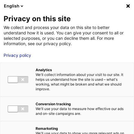
Aller au menu
Aller au contenu
English
Privacy on this site
We collect and process your data on this site to better
MENU
understand how it is used. You can give your consent to all or
selected purposes, or you can decline them all. For more
information, see our privacy policy.
Bâtiment logistique
Privacy policy
à louer à ST PERE EN
Analytics
RETZ – 1600 m²
We'll collect information about your visit to our site. It
helps us understand how the site is used – what's
working, what might be broken and what we should
improve.
Accueil
Implantation : nos solutions immobilières & foncières
bâtiment logistique
Bâtiment logistique à louer à ST PERE EN RETZ –
1600 m²
Conversion tracking
We'll use your data to measure how effective our ads
2
BÂTIMENT LOGISTIQUE
| LOCATION | 1 600 M
| ST PERE EN RETZ
and on-site campaigns are.
(44320)
Remarketing
We'll use your data to show you more relevant ads on