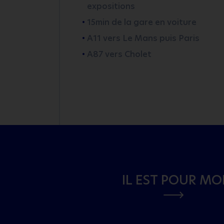
expositions
15min de la gare en voiture
A11 vers Le Mans puis Paris
A87 vers Cholet
IL EST POUR MO