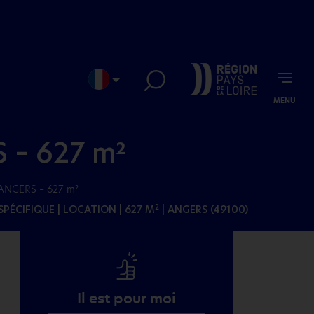
MENU
EN
JP
 – 627 m²
 ANGERS – 627 m²
SPÉCIFIQUE
| LOCATION | 627 M
| ANGERS (49100)
2
Il est pour moi