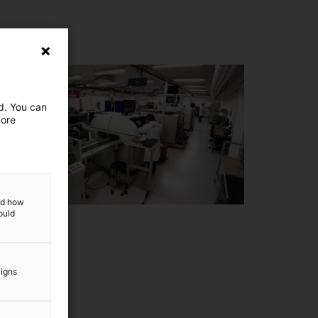
ed. You can
more
and how
ould
aigns