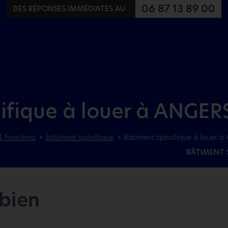
Aller au menu
Aller au contenu
06 87 13 89 00
DES RÉPONSES IMMÉDIATES AU :
ifique à louer à ANGERS
& foncières
bâtiment spécifique
Batiment spécifique à louer à
BÂTIMENT 
 bien