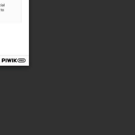
ial
 to