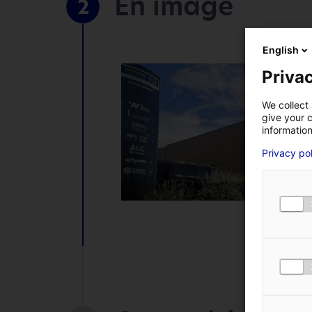
En image
2
English
*
Champs obligatoires
Privac
VOTRE ENTREPRISE
We collect 
give your c
information
Privacy po
VOTRE PRÉNOM
*
NUMÉRO DE TÉLÉPHON
MESSAGE
*