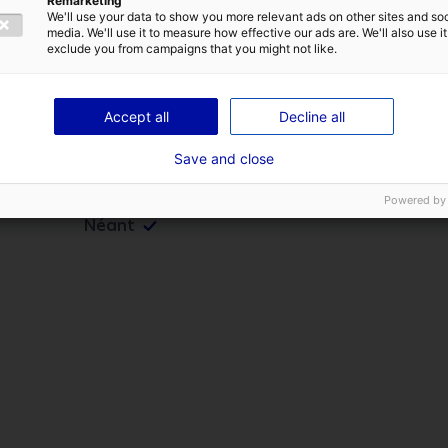
es techniques
Remarketing
TIQUE DE CONFIDENTIALITÉ
We'll use your data to show you more relevant ads on other sites and soc
media. We'll use it to measure how effective our ads are. We'll also use it
exclude you from campaigns that you might not like.
ENVOYER
Accept all
Decline all
Save and close
Disponible
Alimentation en eau
Powered by
Néant