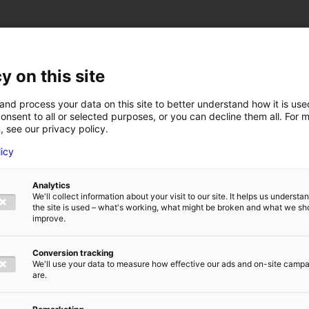
y on this site
and process your data on this site to better understand how it is us
onsent to all or selected purposes, or you can decline them all. For 
, see our privacy policy.
licy
VOTRE NOM
*
Analytics
We'll collect information about your visit to our site. It helps us underst
the site is used – what's working, what might be broken and what we sh
E
ADRESSE E-MAIL
*
improve.
1
Conversion tracking
We'll use your data to measure how effective our ads and on-site camp
are.