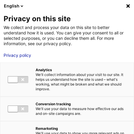
Aller au menu
Aller au contenu
English
Privacy on this site
We collect and process your data on this site to better
MENU
understand how it is used. You can give your consent to all or
selected purposes, or you can decline them all. For more
information, see our privacy policy.
Bureau à vendre à
Privacy policy
LAVAL – 3400 m²
Analytics
We'll collect information about your visit to our site. It
helps us understand how the site is used – what's
Accueil
Implantation : nos solutions immobilières & foncières
working, what might be broken and what we should
bureau
Bureau à vendre à LAVAL – 3400 m²
improve.
2
BUREAU
| VENTE | 3 400 M
| LAVAL (53000)
Conversion tracking
We'll use your data to measure how effective our ads
and on-site campaigns are.
1
Remarketing
We'll use your data to show you more relevant ads on