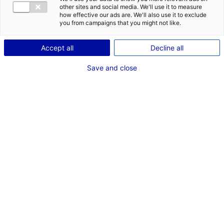
Description du bien
other sites and social media. We'll use it to measure
how effective our ads are. We'll also use it to exclude
ID de l'offre : 2000460
you from campaigns that you might not like.
A LAVAL, A VENDRE un ensemble de bureaux d’une
surface totale de 3 400 m² , divisibles à partir de 500
Accept all
Decline all
m². Bureaux cloisonnés, salle de réunion, tout équipé.
Save and close
Type de bien : bureau
Prix :
Nous consulter
2
En image