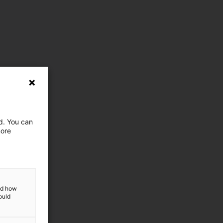
ed. You can
more
and how
ould