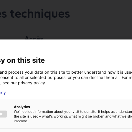
es techniques
Accès
à 15mn de Laval
y on this site
à moins d'1h de Rennes et Angers
and process your data on this site to better understand how it is us
à 1h30 de Nantes
onsent to all or selected purposes, or you can decline them all. For 
, see our privacy policy.
en bordure de la RD 771 (axe Laval St
Nazaire)
licy
VOTRE NOM
*
Analytics
We'll collect information about your visit to our site. It helps us underst
the site is used – what's working, what might be broken and what we sh
E
ADRESSE E-MAIL
*
improve.