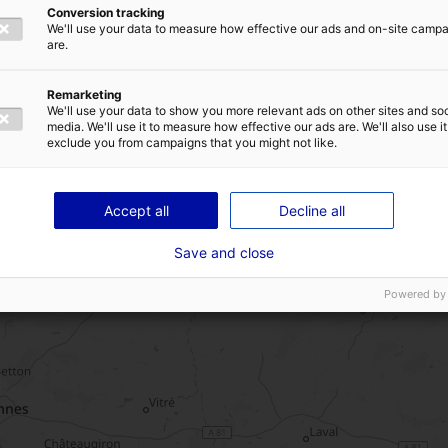
Conversion tracking
We'll use your data to measure how effective our ads and on-site camp
are.
Remarketing
TIQUE DE CONFIDENTIALITÉ
We'll use your data to show you more relevant ads on other sites and soc
media. We'll use it to measure how effective our ads are. We'll also use it
exclude you from campaigns that you might not like.
ENVOYER
Accept all
Decline all
Save and close
Powered by