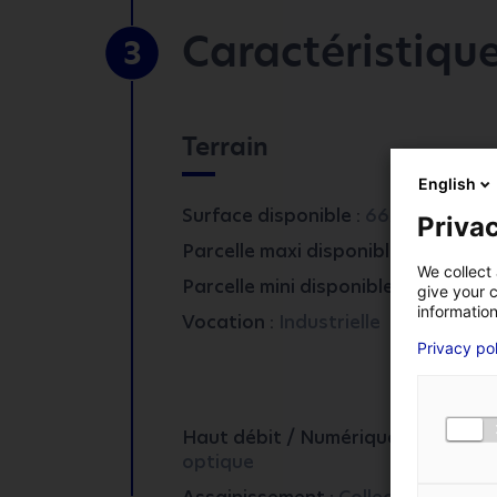
Caractéristiqu
3
Terrain
English
*
Champs obligatoires
Surface disponible :
66202 m²
Privac
2
Parcelle maxi disponible :
11371 m
VOTRE ENTREPRISE
We collect 
2
Parcelle mini disponible :
2883 m
give your c
information
Vocation :
Industrielle
Privacy po
VOTRE PRÉNOM
*
Haut débit / Numérique :
Fibre
NUMÉRO DE TÉLÉPHON
optique