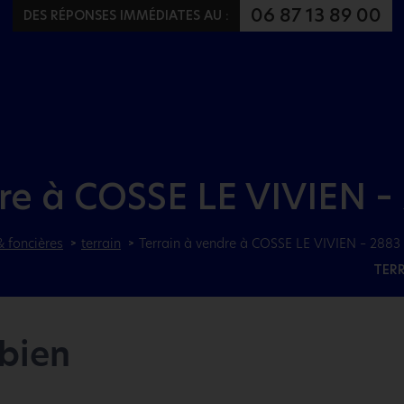
Aller au menu
Aller au contenu
06 87 13 89 00
DES RÉPONSES IMMÉDIATES AU :
re à COSSE LE VIVIEN –
& foncières
terrain
Terrain à vendre à COSSE LE VIVIEN – 2883 
TER
 bien