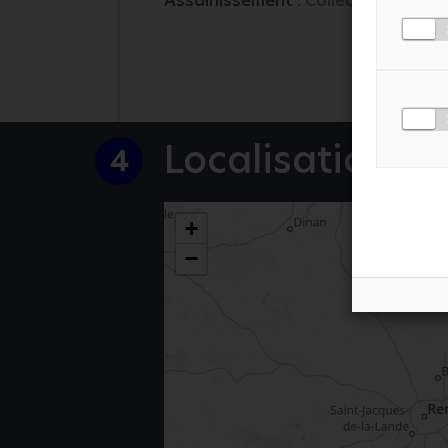
Assainissement :
Collectif
MESSAGE
*
J'ACCEPTE LA
POLI
Localisation
4
+
−