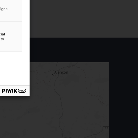
aigns
ial
 to