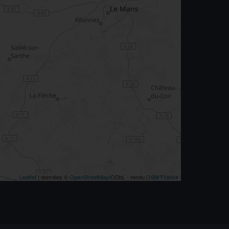
Leaflet
| données ©
OpenStreetMap
/ODbL - rendu
OSM France