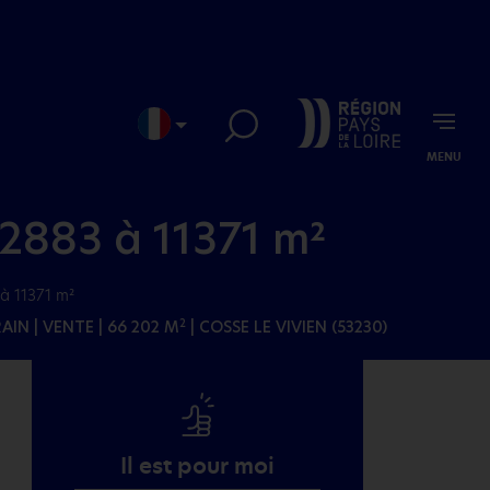
MENU
EN
JP
 2883 à 11371 m²
à 11371 m²
RAIN
| VENTE | 66 202 M
| COSSE LE VIVIEN (53230)
2
Il est pour moi