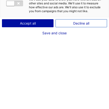
other sites and social media. We'll use it to measure
how effective our ads are. We'll also use it to exclude
Description du bien
you from campaigns that you might not like.
ID de l'offre : 3000450
Accept all
Decline all
Des terrains disponibles immédiatement : 3,5 ha dédiés
Save and close
aux entreprises du secteur de la mobilité.
Des locaux prêts à la location : un atelier relais de 6
cellules de 250 à 400 m² à louer.
Tous les réseaux sont disponibles sauf l’assainissement
collectif.
Type de bien : terrain
Prix :
Nous consulter
2
En image