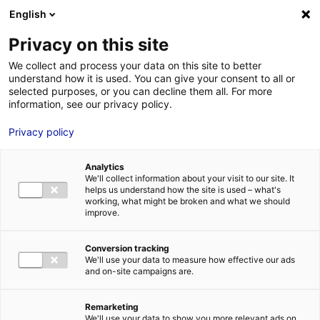
Aller au menu
Aller au contenu
English
Privacy on this site
We collect and process your data on this site to better
MENU
understand how it is used. You can give your consent to all or
selected purposes, or you can decline them all. For more
information, see our privacy policy.
Terrain à vendre à
Privacy policy
FONTENAY LE
Analytics
COMTE – à 13528 m²
We'll collect information about your visit to our site. It
helps us understand how the site is used – what's
working, what might be broken and what we should
improve.
Accueil
Implantation : nos solutions immobilières & foncières
terrain
Terrain à vendre à FONTENAY LE COMTE – à 13528 m²
Conversion tracking
2
TERRAIN
| VENTE | 13 528 M
| FONTENAY LE COMTE (85200)
We'll use your data to measure how effective our ads
and on-site campaigns are.
Remarketing
1
We'll use your data to show you more relevant ads on