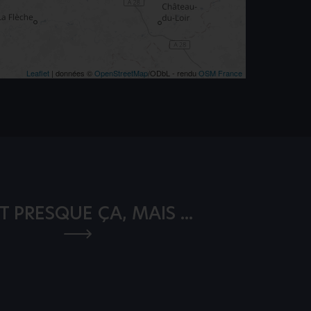
Leaflet
| données ©
OpenStreetMap
/ODbL - rendu
OSM France
T PRESQUE ÇA, MAIS ...