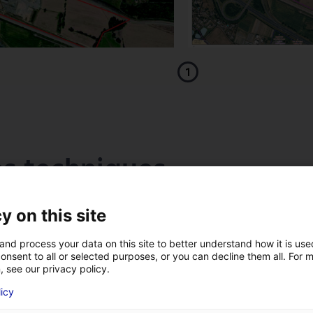
1
es techniques
y on this site
Accès
and process your data on this site to better understand how it is us
onsent to all or selected purposes, or you can decline them all. For 
, see our privacy policy.
accès direct à l’A81 (Rennes-Le
Mans)
licy
2
VOTRE NOM
*
situé dans la partie Sud de la