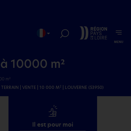
MENU
EN
JP
 à 10000 m²
00 m²
TERRAIN
| VENTE | 10 000 M
| LOUVERNE (53950)
2
Il est pour moi