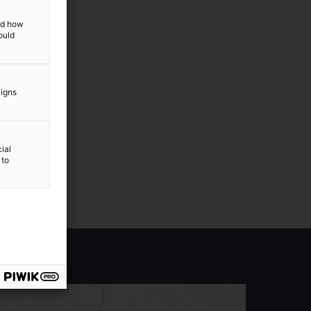
and how
ould
aigns
ial
 to