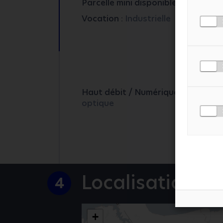
2
Parcelle mini disponible :
2000 m
Vocation :
Industrielle
NUMÉRO DE TÉLÉPHON
MESSAGE
*
Haut débit / Numérique :
Fibre
optique
J'ACCEPTE LA
POLI
Localisation
4
+