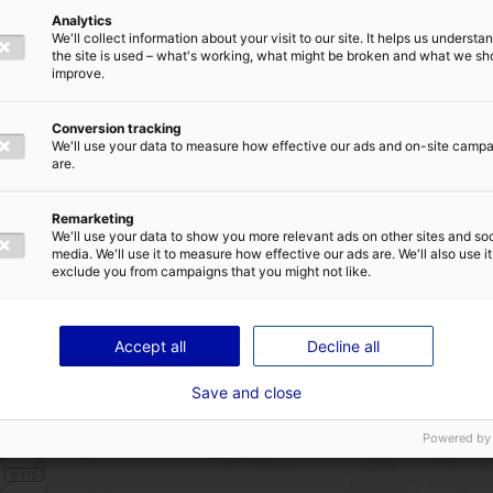
commune de Louverné
Analytics
We'll collect information about your visit to our site. It helps us underst
sur le flanc Est de la RN162
the site is used – what's working, what might be broken and what we sh
E
ADRESSE E-MAIL
*
improve.
à proximité immédiate de la LGV
Bretagne-Pays de la Loire
Conversion tracking
We'll use your data to measure how effective our ads and on-site camp
are.
Remarketing
TIQUE DE CONFIDENTIALITÉ
We'll use your data to show you more relevant ads on other sites and soc
media. We'll use it to measure how effective our ads are. We'll also use it
exclude you from campaigns that you might not like.
ENVOYER
Accept all
Decline all
Save and close
Powered by