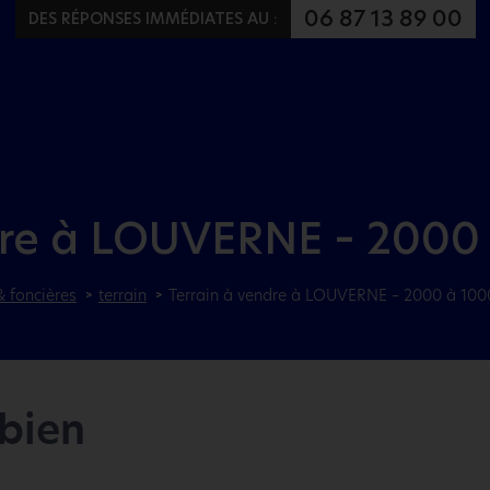
Aller au menu
Aller au contenu
06 87 13 89 00
DES RÉPONSES IMMÉDIATES AU :
dre à LOUVERNE – 2000
& foncières
terrain
Terrain à vendre à LOUVERNE – 2000 à 100
 bien