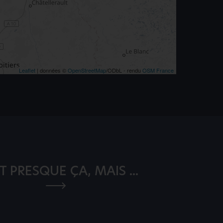
Leaflet
| données ©
OpenStreetMap
/ODbL - rendu
OSM France
T PRESQUE ÇA, MAIS ...