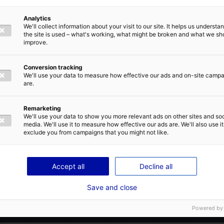
A 15 minutes de Saumur et de l’accès
à l’autoroute A85.
Analytics
2
We'll collect information about your visit to our site. It helps us underst
Zone industrielle desservie par la
the site is used – what's working, what might be broken and what we sh
E
ADRESSE E-MAIL
*
N417 reliant Angers à Poitiers, située
improve.
à l’est de Montreuil-Bellay, sur la
route de Loudun/Poitiers
Conversion tracking
We'll use your data to measure how effective our ads and on-site camp
à proximité de la zone de Méron.
are.
Remarketing
TIQUE DE CONFIDENTIALITÉ
We'll use your data to show you more relevant ads on other sites and soc
Terrain divisible
media. We'll use it to measure how effective our ads are. We'll also use it
exclude you from campaigns that you might not like.
ENVOYER
Accept all
Decline all
Save and close
Powered by