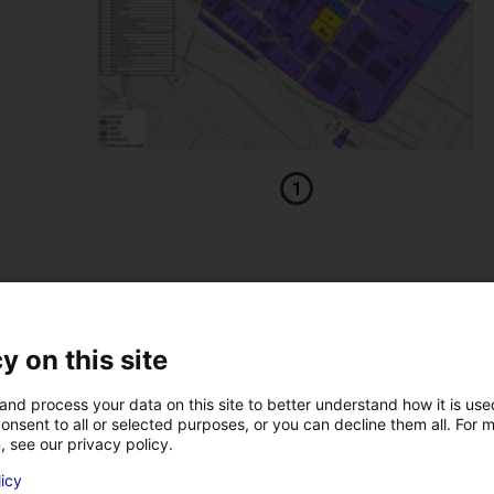
1
es techniques
y on this site
and process your data on this site to better understand how it is us
onsent to all or selected purposes, or you can decline them all. For 
Accès
, see our privacy policy.
licy
VOTRE NOM
*