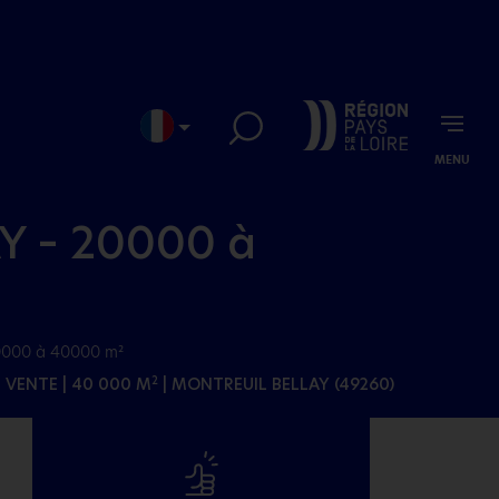
MENU
EN
JP
Y – 20000 à
0000 à 40000 m²
| VENTE | 40 000 M
| MONTREUIL BELLAY (49260)
2