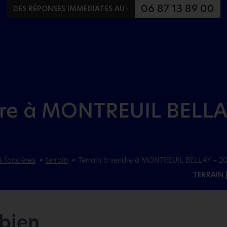
Aller au menu
Aller au contenu
06 87 13 89 00
DES RÉPONSES IMMÉDIATES AU :
dre à MONTREUIL BELLA
& foncières
terrain
Terrain à vendre à MONTREUIL BELLAY – 2
TERRAIN
 bien