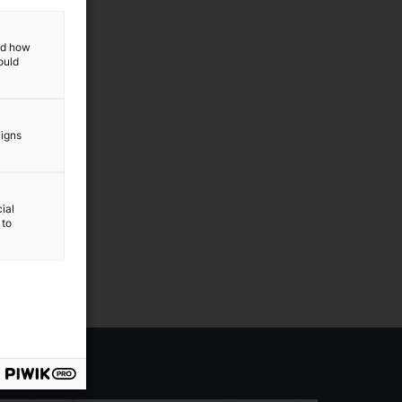
and how
ould
aigns
ial
 to