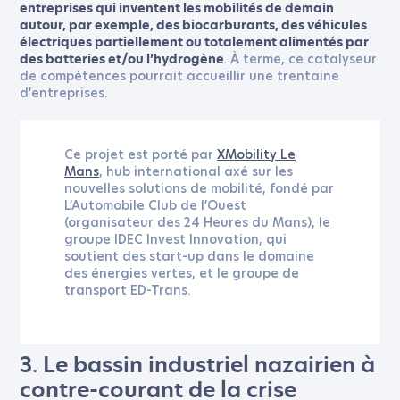
entreprises qui inventent les mobilités de demain
*
Champs obligatoires
autour, par exemple, des biocarburants, des véhicules
électriques partiellement ou totalement alimentés par
. À terme, ce catalyseur
des batteries et/ou l’hydrogène
VOTRE ENTREPRISE
de compétences pourrait accueillir une trentaine
d’entreprises.
VOTRE PRÉNOM
*
Ce projet est porté par
XMobility Le
Mans
, hub international axé sur les
nouvelles solutions de mobilité, fondé par
L’Automobile Club de l’Ouest
(organisateur des 24 Heures du Mans), le
VOTRE NOM
*
groupe IDEC Invest Innovation, qui
soutient des start-up dans le domaine
des énergies vertes, et le groupe de
transport ED-Trans.
NUMÉRO DE TÉLÉPHONE
3. Le bassin industriel nazairien à
ADRESSE E-MAIL
*
contre-courant de la crise