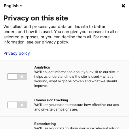
Aller au menu
Aller au contenu
English
Privacy on this site
We collect and process your data on this site to better
MENU
understand how it is used. You can give your consent to all or
selected purposes, or you can decline them all. For more
information, see our privacy policy.
FuturaGrow, un
Privacy policy
accélérateur
Analytics
foodtech unique en
We'll collect information about your visit to our site. It
helps us understand how the site is used – what's
working, what might be broken and what we should
Pays de la Loire
improve.
Conversion tracking
Accueil
Actualités : les données utiles
FuturaGrow, un
We'll use your data to measure how effective our ads
accélérateur foodtech unique en Pays de la Loire
and on-site campaigns are.
#AGROALIMENTAIRE
#ECOSYSTÈME
Remarketing
We'll use your data to show you more relevant ads on