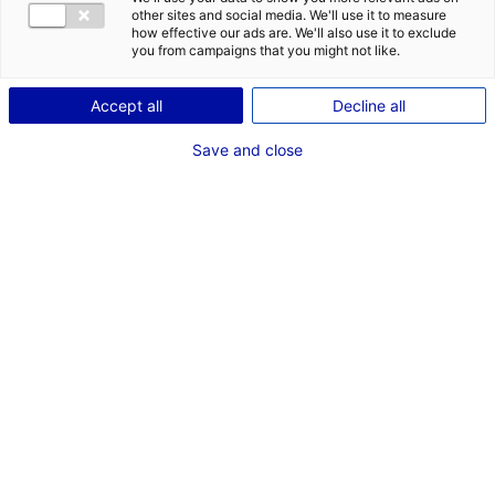
other sites and social media. We'll use it to measure
how effective our ads are. We'll also use it to exclude
you from campaigns that you might not like.
Accept all
Decline all
Save and close
S’
il y a bien un domaine où la
région des
Pays de la Loire fait figure de référence,
Cela
c’est l’industrie agro-alimentaire.
s’illustre une nouvelle fois avec le
lancement de FuturaGrow
(anciennement « MIAM), l’accélérateur de startups
foodtech au service d’une industrie de l’alimentation
plus juste, plus durable et plus responsable.