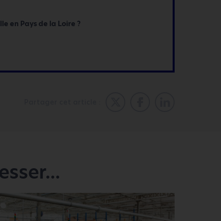
le en Pays de la Loire ?
Partager cet article :
sser...