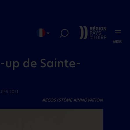
MENU
EN
JP
t-up de Sainte-
u CES 2021
#ECOSYSTÈME
#INNOVATION