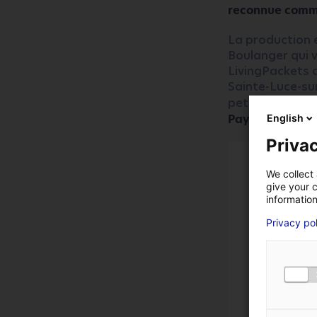
reconnue comme
La production e
Boulanger qui v
LivingPackets c
Sainte-Luce-sur
petit, pour fin 
Pays de la Loire
English
*
Champs obligatoires
Privac
VOTRE ENTREPRISE
We collect 
give your c
information
Privacy po
VOTRE PRÉNOM
*
NUMÉRO DE TÉLÉPHON