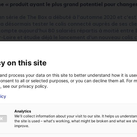
 « produit ayant le plus grand potentiel pour changer
n série de The Box a débuté à l’automne 2020 et c’est
a désormais tester le colis connecté auprès de ses clie
ompte aujourd’hui 80 salariés répartis à moitié entre Be
-Loire et étudie déjà le lancement d’un nouveau colis 
2021.
Signe que les jeunes pousses peuvent vite deveni
 !
y on this site
and process your data on this site to better understand how it is us
onsent to all or selected purposes, or you can decline them all. For 
, see our privacy policy.
licy
VOTRE NOM
*
Analytics
We'll collect information about your visit to our site. It helps us underst
the site is used – what's working, what might be broken and what we sh
E
ADRESSE E-MAIL
*
improve.