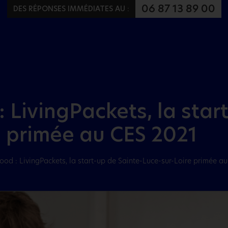
Aller au menu
Aller au contenu
06 87 13 89 00
DES RÉPONSES IMMÉDIATES AU :
: LivingPackets, la star
e primée au CES 2021
good : LivingPackets, la start-up de Sainte-Luce-sur-Loire primée a