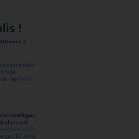
lis !
016 avec 2
e vitesse folle
 Poste
 par rapport à
é, intelligent
D plus tard
,
mpensée au CES
ée au CES 2020,