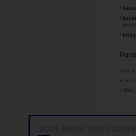
Sécur
Expér
matér
Intég
Part
Cdis
Oran
Chro
VOUS AUSSI, VOUS SOUHA