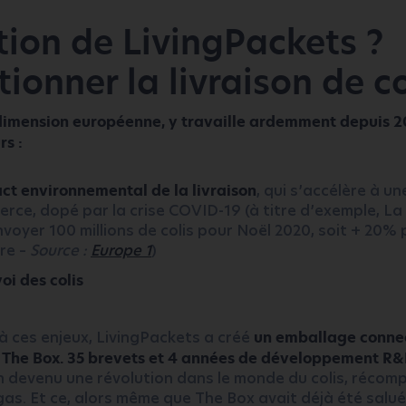
tion de LivingPackets ?
ionner la livraison de co
 dimension européenne, y travaille ardemment depuis 2
rs :
act environnemental de la livraison
, qui s’accélère à un
rce, dopé par la crise COVID-19 (à titre d’exemple, La
voyer 100 millions de colis pour Noël 2020, soit + 20%
re –
Source :
Europe 1
)
oi des colis
à ces enjeux, LivingPackets a créé
un emballage connect
 : The Box. 35 brevets et 4 années de développement R&
en devenu une révolution dans le monde du colis, réco
as. Et ce, alors même que The Box avait déjà été salu