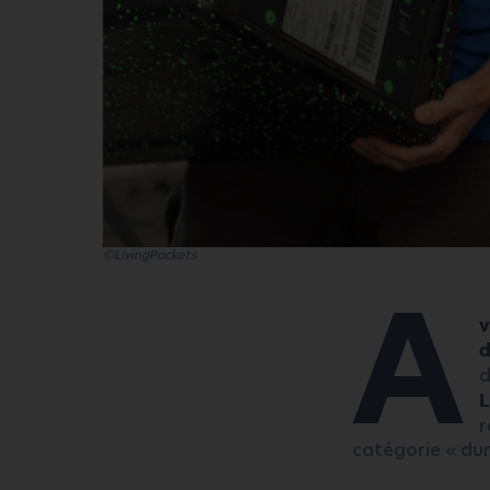
©LivingPackets
A
v
d
d
L
r
catégorie « dur