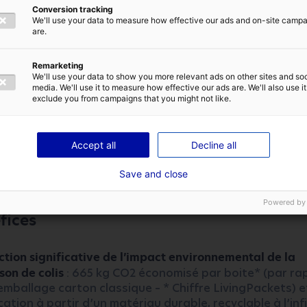
Conversion tracking
We'll use your data to measure how effective our ads and on-site camp
are.
mballage…
Remarketing
TIQUE DE CONFIDENTIALITÉ
We'll use your data to show you more relevant ads on other sites and soc
media. We'll use it to measure how effective our ads are. We'll also use it
lisable
+ de 1000 fois
exclude you from campaigns that you might not like.
cté et sécurisé
: un GPS pour ne plus perdre son colis, 
électronique pour l’ouvrir, une caméra embarquée pou
ENVOYER
Accept all
Decline all
ier son contenu
Save and close
lable
: de 2 à 32 litres, selon que la box soit pliée ou no
Powered by
fices
tion significative de l’impact environnemental de la
ison de colis
: 665 kg CO2 économisé par boite* (par ra
emballage carton classique – * Chiffre LivingPackets) e
cation à partir d’un matériau durable, recyclable à l’infi