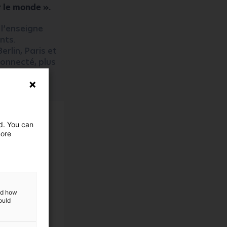
 le monde ».
 l’enseigne
nts.
rlin, Paris et
connecté, plus
r grandes en
ed. You can
more
and how
ould