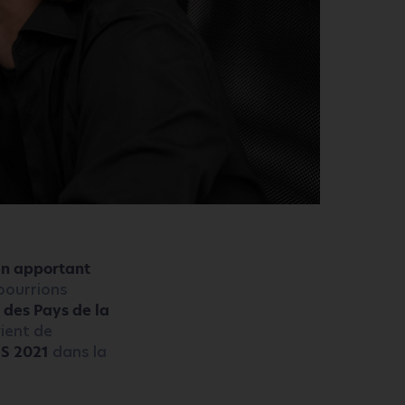
 en apportant
pourrions
 des Pays de la
vient de
ES 2021
dans la