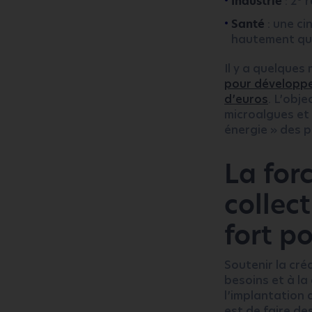
Industrie
: 2
r
Santé
: une c
hautement qua
Il y a quelques
pour développe
d’euros
. L’obj
microalgues et 
énergie » des 
La for
collec
fort po
Soutenir la cré
besoins et à l
l’implantation
est de faire de