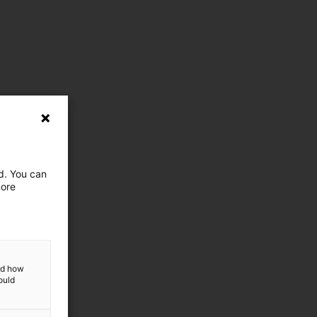
ed. You can
more
and how
ould