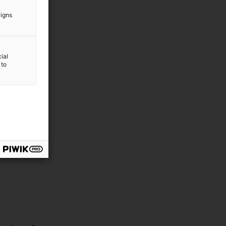
aigns
ial
 to