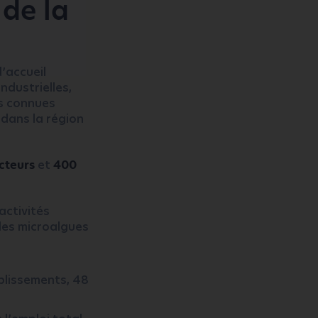
 de la
’accueil
ndustrielles,
ns connues
 dans la région
cteurs
et
400
activités
 les microalgues
blissements, 48