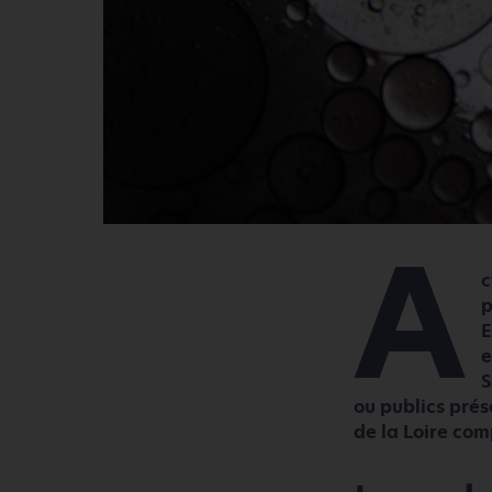
A
c
p
E
e
S
ou publics prése
de la Loire com