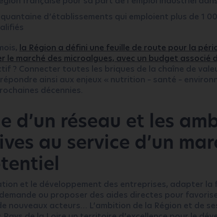
égion française pour sa part de l’emploi industriel dans
inquantaine d’établissements qui emploient plus de 1 00
lifiés
 mois,
la Région a défini une feuille de route pour la pér
r le marché des microalgues, avec un budget associé de
ectif ? Connecter toutes les briques de la chaîne de vale
répondre ainsi aux enjeux « nutrition – santé – enviro
prochaines décennies.
ce d’un réseau et les amb
tives au service d’un ma
tentiel
ation et le développement des entreprises, adapter la
a demande ou proposer des aides directes pour favoris
 de nouveaux acteurs… L’ambition de la Région et de se
s Pays de la Loire un territoire d’excellence pour le d