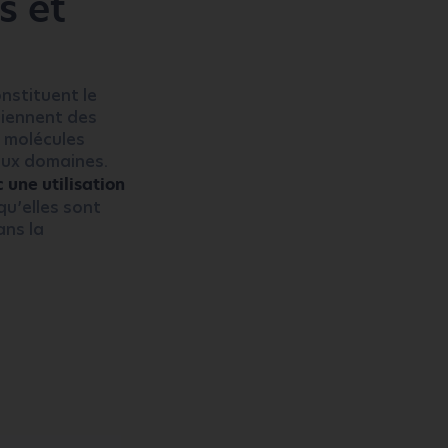
s et
nstituent le
tiennent des
s molécules
eux domaines.
 une utilisation
qu’elles sont
ans la