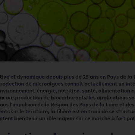
tive et dynamique depuis plus de 25 ans en Pays de la L
roduction de microalgues connaît actuellement un intér
nvironnement, énergie, nutrition, santé, alimentation 
ncore production de biocarburants, les applications s
ous l’impulsion de la Région des Pays de la Loire et des
nts sur le territoire, la filière est en train de se structu
ptent bien tenir un rôle majeur sur ce marché à fort po