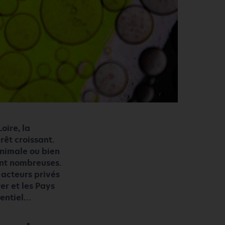
oire, la
êt croissant.
animale ou bien
ont nombreuses.
 acteurs privés
rer et les Pays
tentiel…