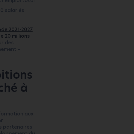
 l’emploi total
0 salariés
iode 2021-2027
 20 millions
ur des
nnement –
itions
rché à
 formation aux
er
s partenaires
éveloppement du