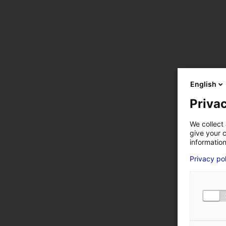
English
*
Champs obligatoires
Privac
VOTRE ENTREPRISE
We collect 
give your c
information
Privacy po
VOTRE PRÉNOM
*
NUMÉRO DE TÉLÉPHON