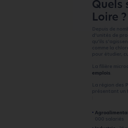
Quels 
Loire ?
Depuis de nombr
d’unités de pro
qu’ils s’agisse
comme la chlore
pour étudier, cu
La filière micro
emplois
.
La région des P
présentant un f
:
Agroalimenta
000 salariés
e