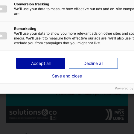
Conversion tracking
We'll use your data to measure how effective our ads and on-site camp
are.
Remarketing
TIQUE DE CONFIDENTIALITÉ
We'll use your data to show you more relevant ads on other sites and soc
media. We'll use it to measure how effective our ads are. We'll also use it
exclude you from campaigns that you might not like.
ENVOYER
Accept all
Decline all
Save and close
Powered by