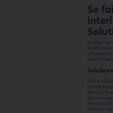
Se fa
inter
Solu
En Pays de 
Solutions&c
dirigeants e
dans la régi
Solutions
Grâce à l’é
immobilière
dont les bie
économiques
(terrains nu
attentes des