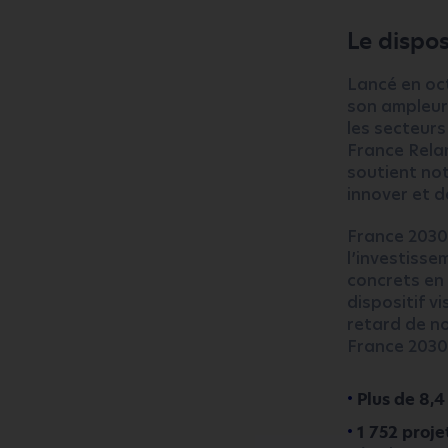
Le dispos
Lancé en oct
son ampleur 
les secteurs 
France Relan
soutient not
innover et 
France 2030 
l’investisse
concrets en
dispositif v
retard de n
France 2030 
Plus de 8,4
1 752 proje