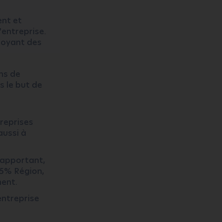
ent et
entreprise.
troyant des
ns de
 le but de
reprises
aussi à
n apportant,
35% Région,
ment.
entreprise