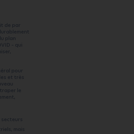
it de par
 durablement
du plan
OVID – qui
iser,
néral pour
des et très
ouveau
traper le
cement,
s secteurs
riels, mais