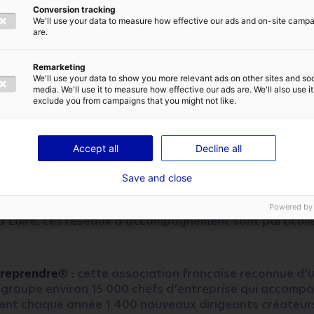
es Territoires
Conversion tracking
We'll use your data to measure how effective our ads and on-site camp
18, la Banque des Territoires est un département du g
are.
Elle accompagne, outille et finance les collectivités, m
 service des entreprises en tant que prêteur ou inves
Remarketing
TIQUE DE CONFIDENTIALITÉ
s immobiliers.
We'll use your data to show you more relevant ads on other sites and soc
media. We'll use it to measure how effective our ads are. We'll also use it
exclude you from campaigns that you might not like.
érents réseaux d’accompagnement au ni
ENVOYER
Accept all
Decline all
on ou le territoire choisi pour relocaliser son activité, il
 structures qui peuvent accompagner le dirigeant sur d
Save and close
es liées aux enjeux de la relocalisation.
Powered by
la Loire, ces réseaux d’accompagnement sont particul
reprendre® :
cette association française reconnue d’ut
egroupe environ 15 000 chefs d’entreprise qui accomp
nt chaque année 1 400 nouveaux dirigeants créateur