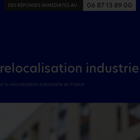
Aller au menu
Aller au contenu
06 87 13 89 00
DES RÉPONSES IMMÉDIATES AU :
 relocalisation industri
à la relocalisation industrielle en France