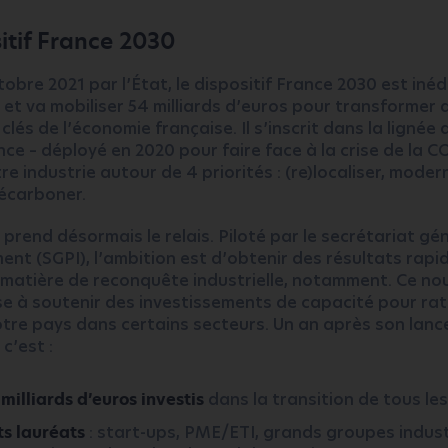
itif France 2030
obre 2021 par l’État, le dispositif France 2030 est inéd
et va mobiliser 54 milliards d’euros pour transformer
clés de l’économie française. Il s’inscrit dans la lignée 
ce – déployé en 2020 pour faire face à la crise de la C
re industrie autour de 4 priorités : (re)localiser, modern
décarboner.
prend désormais le relais. Piloté par le secrétariat gé
ment (SGPI), l’ambition est d’obtenir des résultats rapi
 matière de reconquête industrielle, notamment. Ce n
ise à soutenir des investissements de capacité pour rat
otre pays dans certains secteurs. Un an après son lan
c’est :
 milliards d’euros investis
dans la transition de tous le
ts lauréats
: start-ups, PME/ETI, grands groupes indust