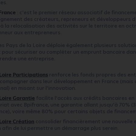
es.
 France
: c’est le premier réseau associatif de financem
nement des créateurs, repreneurs et développeurs d’
e à la relocalisation des activités sur le territoire en oc
nneur aux entrepreneurs.
s Pays de la Loire déploie également plusieurs solutio
 pour sécuriser ou compléter un emprunt bancaire dans
rendre une entreprise.
Loire Participations
renforce les fonds propres des ent
ccompagner dans leur développement en France (mais 
onal) en misant sur l’innovation.
Loire Garantie
facilite l’accès aux crédits bancaires e
riat avec Bpifrance, une garantie allant jusqu’à 70% (
nce), voire même 80% pour certains objets de finance
Loire Création
consolider financièrement une nouvelle 
 afin de lui permettre un démarrage plus serein.