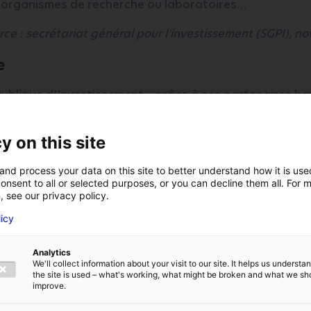
organismes de recherche ou laboratoires…
rce : secrétariat général pour l’investissement (SGPI), 
e
ublique d’Investissement – grâce à ses partenaires ba
, institutionnels ou collectivités telles que les Régions
 financements au service des entreprises. Elle agit co
 côté et comme un opérateur des programmes de l’Etat
y on this site
ure a la capacité d’apporter du conseil aux acteurs ind
re de leur développement stratégique.
and process your data on this site to better understand how it is us
onsent to all or selected purposes, or you can decline them all. For 
, see our privacy policy.
 à projets France 2030,
« Première Usine »
lancé le 19 
ôturera le 15 décembre 2026, BPI France soutient financ
licy
VOTRE NOM
*
dans leur projet d’implantation.
Analytics
We'll collect information about your visit to our site. It helps us underst
nnoncé :
la création de plus de 100 sites industriels par 
the site is used – what's working, what might be broken and what we sh
E
ADRESSE E-MAIL
*
2025
dont une grande majorité de startups ou PME /ETI
improve.