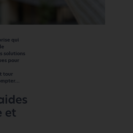
prise qui
le
s solutions
ues pour
t tour
 compter…
 aides
e et