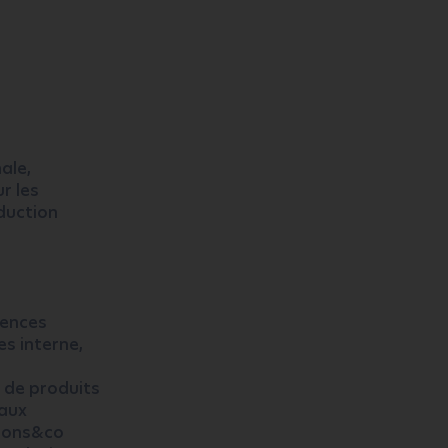
ale,
r les
oduction
gences
s interne,
s
 de produits
 aux
utions&co