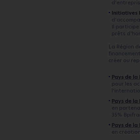
d’entrepris
Initiatives
d’accompag
Il particip
prêts d’ho
La Région de
financement
créer ou rep
Pays de la 
pour les a
l’internati
Pays de la 
en partena
35% Bpifra
Pays de la 
en création