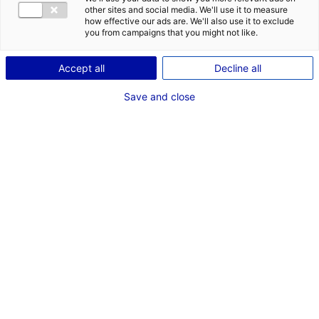
other sites and social media. We'll use it to measure
how effective our ads are. We'll also use it to exclude
you from campaigns that you might not like.
Accept all
Decline all
Save and close
CONSTRUIRE EFFICACEMENT VOTRE CHAÎNE DE VALEUR
Les enjeux et avantages de la relocalisation
d’entreprises
sont aujourd’hui largement mis en avant
dans notre économie post-COVID. Si les bénéfices sont
indéniables, encore faut-il respecter un certain nombre
de démarches pour garantir les conditions de réussite