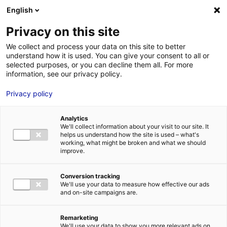
Aller au menu
Aller au contenu
English
Privacy on this site
We collect and process your data on this site to better
MENU
understand how it is used. You can give your consent to all or
selected purposes, or you can decline them all. For more
information, see our privacy policy.
Les 10 étapes d’une
Privacy policy
relocalisation
Analytics
industrielle en
We'll collect information about your visit to our site. It
helps us understand how the site is used – what's
working, what might be broken and what we should
France
improve.
Conversion tracking
Accueil
Actualités : les données utiles
Les 10 étapes d’une
We'll use your data to measure how effective our ads
relocalisation industrielle en France
and on-site campaigns are.
#RELOCALISATION
Remarketing
We'll use your data to show you more relevant ads on